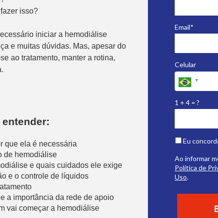
fazer isso?
Email*
ecessário iniciar a hemodiálise
ça e muitas dúvidas. Mas, apesar do
-se ao tratamento, manter a rotina,
Celular
a.
1 + 4 = ?
 entender:
Eu concord
r que ela é necessária
 de hemodiálise
Ao informar m
diálise e quais cuidados ele exige
Política de Pr
 e o controle de líquidos
Uso
.
ratamento
e a importância da rede de apoio
m vai começar a hemodiálise