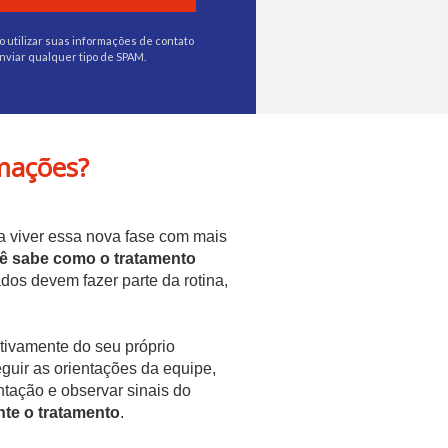
utilizar suas informações de contato
nviar qualquer tipo de SPAM.
rmações?
a viver essa nova fase com mais
 sabe como o tratamento
dos devem fazer parte da rotina,
tivamente do seu próprio
uir as orientações da equipe,
ntação e observar sinais do
nte o tratamento
.